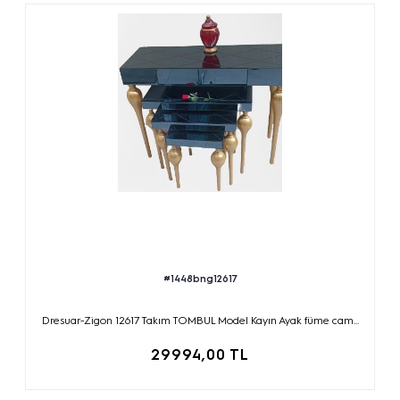
#1448bng12617
Dresuar-Zigon 12617 Takım TOMBUL Model Kayın Ayak füme cam...
29994,00 TL