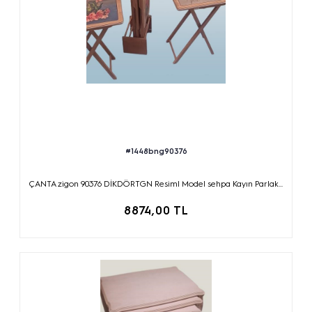
#1448bng90376
ÇANTA zigon 90376 DİKDÖRTGN Resiml Model sehpa Kayın Parlak...
8874,00 TL