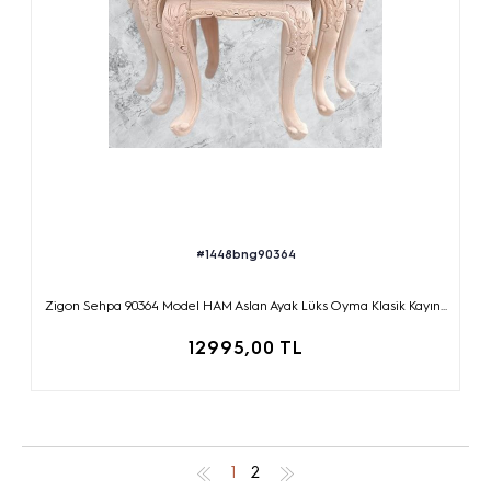
#1448bng90364
Zigon Sehpa 90364 Model HAM Aslan Ayak Lüks Oyma Klasik Kayın...
12995,00 TL
1
2